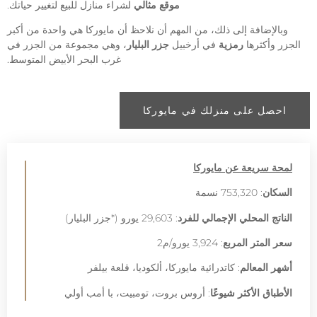
موقع مثالي
لشراء منازل للبيع لتغيير حياتك
.
وبالإضافة إلى ذلك، من المهم أن نلاحظ أن مايوركا هي واحدة من أكبر
الجزر وأكثرها
رمزية
في
أرخبيل
جزر البليار
،
وهي مجموعة من الجزر في
غرب البحر الأبيض المتوسط.
احصل على منزلك في مايوركا
لمحة سريعة عن مايوركا
السكان
: 753,320 نسمة
الناتج المحلي الإجمالي للفرد
: 29,603 يورو (*جزر البليار)
سعر المتر المربع
: 3,924 يورو/م2
أشهر المعالم
: كاتدرائية مايوركا، ألكوديا، قلعة بيلفر
الأطباق الأكثر شيوعًا
: أروس بروت، تومبيت، با أمب أولي