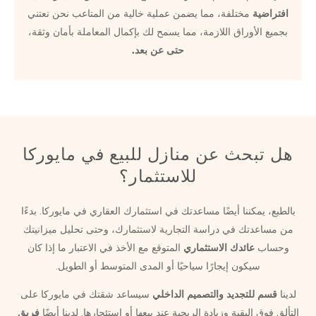
افتراضية
مختلفة، مما يضمن عملية خالية من المتاعب نحن نعتني
بجميع الأوراق اللازمة، مما يسمح لك بإكمال المعاملة بأمان وثقة،
حتى عن بعد.
هل تبحث عن منازل للبيع في مايوركا
للاستثمار؟
بالطبع، يمكننا أيضًا مساعدتك في استثمارك العقاري في مايوركا. بدءًا
من مساعدتك في دراسة التجارية لاستثمارك، وحتى تحليل ميزانيتك
وحساب
عائدك الاستثماري
المتوقع مع الأخذ في الاعتبار ما إذا كان
سيكون إيجارًا سياحيًا أو المدى المتوسط ​​أو الطويل.
لدينا
قسم للتجديد والتصميم الداخلي
سيساعد شقتك في مايوركا على
التألق فوق البقية وزيادة الربحية عند بيعها أو استئجارها. لدينا أيضًا
فريق