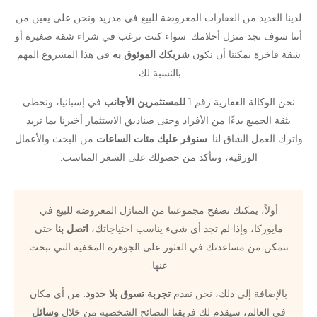
لدينا العديد من العقارات المعروضة للبيع في مدريد ونحن على يقين من
أننا سوف نجد منزل أحلامك. سواء كنت ترغب في شراء شقة صغيرة أو
شقة فاخرة يمكننا أن نكون
شريكك الموثوق به
في هذا المشروع المهم
بالنسبة لك.
نحن الوكالة العقارية رقم 1
للمستثمرين الأجانب
في إسبانيا، ونحظى
بثقة الجميع بدءًا من الأفراد وحتى صناديق الاستثمار أخبرنا بما تريد
واترك العمل الشاق لنا.
سنوفر عليك مئات الساعات
من البحث والأعمال
الورقية، ونتأكد من حصولك على السعر المناسب.
أولاً، يمكنك تصفح مجموعتنا من المنازل المعروضة للبيع في
مايوركا، وإذا لم تجد أي شيء يناسب احتياجاتك،
اتصل بنا
حتى
نتمكن من مساعدتك في العثور على الجوهرة المخفية التي تبحث
عنها.
بالإضافة إلى ذلك، نحن نقدم
تجربة تسوق بلا حدود
. من أي مكان
في العالم، سيقدم لك فريقنا النصائح الشخصية من خلال
وسائل