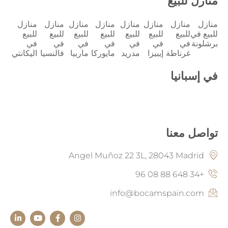
منازل للبيع
منازل
منازل
منازل
منازل
منازل
منازل
منازل
منازل
للبيع في
للبيع
للبيع
للبيع
للبيع
للبيع
للبيع
للبيع
برشلونة
في
في
في
في
في
في
في
غرناطة
إيبيزا
مدريد
مايوركا
ماربيا
فالنسيا
اليكانتي
في إسبانيا
تواصل معنا
Angel Muñoz 22 3L, 28043 Madrid
+34 648 88 08 96
info@bocamspain.com