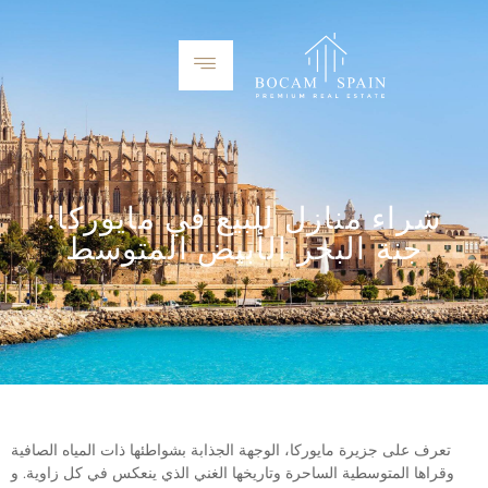
شراء منازل للبيع في مايوركا:
جنة البحر الأبيض المتوسط
تعرف على جزيرة مايوركا، الوجهة الجذابة بشواطئها ذات المياه الصافية
وقراها المتوسطية الساحرة وتاريخها الغني الذي ينعكس في كل زاوية. و