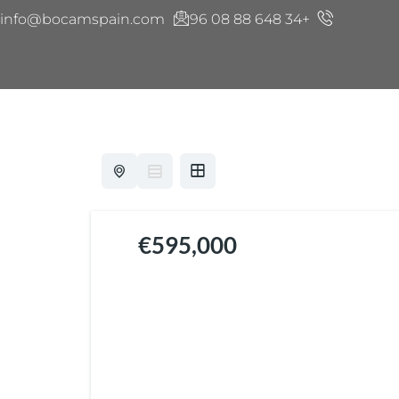
info@bocamspain.com
+34 648 88 08 96
€595,000