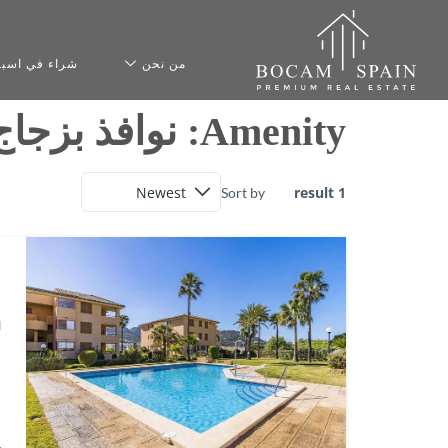
من نحن
شراء في اسبان
Amenity:
نوافذ بزجا
1 result
Sort by
ل
ل
ا