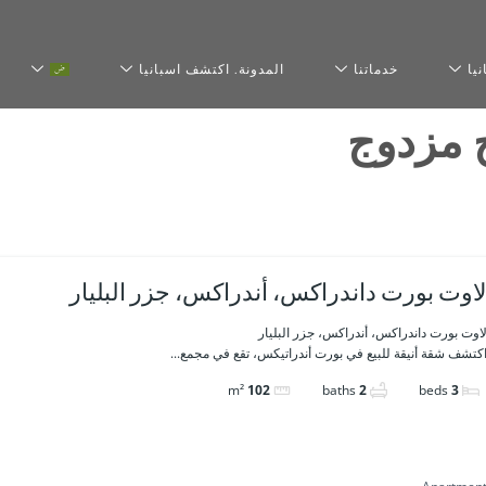
يا
خدماتنا
المدونة. اكتشف اسبانيا
ج مزدوج
اوت بورت داندراكس، أندراكس، جزر البليار
اوت بورت داندراكس، أندراكس، جزر البليار
كتشف شقة أنيقة للبيع في بورت أندراتيكس، تقع في مجمع...
m²
102
baths
2
beds
3