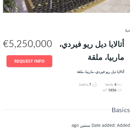
Share
فيلا
€5,250,000
أتالايا ديل ريو فيردي،
ماربيا، ملقة
REQUEST INFO
أتالايا ديل ريو فيردي، ماربيا، ملقة
baths
7
beds
4
m²
1856
Basics
Added سنتين ago
:
Date added