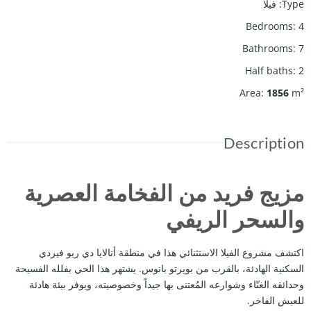
Type
:
فيلا
Bedrooms
:
4
Bathrooms
:
7
Half baths
:
2
Area
:
1856
m²
Description
مزيج فريد من الفخامة العصرية
والسحر الريفي
اكتشف مشروع الفيلا الاستثنائي هذا في منطقة أتالايا دي ريو فيردي
السكنية الهادئة، بالقرب من بويرتو بانوس. يشتهر هذا الحي بفلله الفسيحة
وحدائقه الغنّاء وشوارعه المُعتنى بها جيداً وخصوصيته، ويوفر بيئة هادئة
للعيش الفاخر.