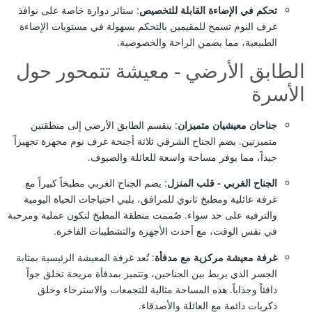
تحكم في الإضاءة القابلة للتخصيص
: ستائر دوارة خاصة على نوافذ
غرف النوم تسمح للمقيمين بالتحكم بسهولة في مستويات الإضاءة
الطبيعية، مما يضمن الراحة والخصوصية.
الطابق الأرضي - معيشة تتمحور حول
الأسرة
جناحان معيشيان متميزان
: ينقسم الطابق الأرضي إلى منطقتين
متميزتين. يضم الجناح الشرقي ثلاثة أجنحة غرف نوم مجهزة تجهيزاً
جيداً، مما يوفر مساحة واسعة للعائلة والضيوف.
الجناح الغربي - قلب المنزل
: يضم الجناح الغربي مطبخاً كبيراً مع
غرفة عائلية ومطبخ ثانوي للمرافق، يلبي احتياجات الحياة اليومية
والترفيه على حد سواء. صُممت منطقة المطبخ لتكون عملية ومرحبة
في نفس الوقت، مع أحدث الأجهزة والتشطيبات الفاخرة.
غرفة معيشة مركزية مع مدفأة
: تُعد غرفة المعيشة الرئيسية بمثابة
الجسر الذي يربط بين الجناحين، وتتميز بمدفأة مريحة تخلق جواً
دافئاً وجذاباً. هذه المساحة مثالية للتجمعات والاسترخاء وخلق
ذكريات دائمة مع العائلة والأصدقاء.