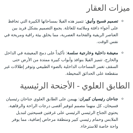
ميزات العقار
تصميم فسيح وأنيق
: تتميز هذه الفيلا بمساحاتها الكبيرة التي تحافظ
على أجواء دافئة وملائمة للعائلة. يجمع التصميم بشكل فريد بين
العناصر الريفية والفخامة العصرية، مما يخلق بيئة راقية ومريحة في
نفس الوقت.
معيشة داخلية وخارجية سلسة
: تأكيداً على دمج المعيشة في الداخل
والخارج، تتميز الفيلا بنوافذ وأبواب كبيرة ممتدة من الأرض حتى
السقف تغمر المساحات الداخلية بالضوء الطبيعي وتوفر إطلالات غير
منقطعة على الحدائق المحيطة.
الطابق العلوي - الأجنحة الرئيسية
جناحان رئيسيان كبيران
: يهيمن على الطابق العلوي جناحان رئيسيان
فسيحان، كل منهما مصمم لتوفير أقصى درجات الراحة والرفاهية.
يحتوي الجناح الرئيسي الرئيسي على غرفتين فسيحتين لتبديل
الملابس وحمام رئيسي كبير ومنطقة مرحاض إضافية، مما يوفر
واحة خاصة للاسترخاء.