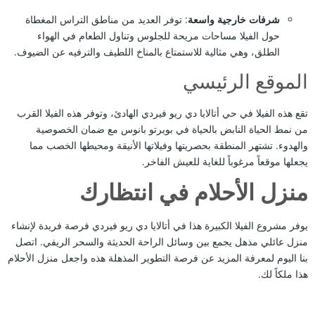
شرفات خارجية واسعة
: توفر العديد من مناطق التراس المغطاة
حول الفيلا مساحات مريحة للجلوس وتناول الطعام في الهواء
الطلق، وهي مثالية للاستمتاع بالمناخ اللطيف والترفيه عن الضيوف.
الموقع الرئيسي
تقع هذه الفيلا في حي أتالايا دي ريو فيردي الهادئ، وتوفر هذه الفيلا القرب
من نمط الحياة النابض بالحياة في بويرتو بانوس مع ضمان الخصوصية
والهدوء. تشتهر المنطقة بحصريتها وفيلاتها الأنيقة ومحيطها الخصب مما
يجعلها موقعاً مرغوباً للغاية للعيش الفاخر.
منزل الأحلام في انتظارك
يوفر مشروع الفيلا الكبيرة هذا في أتالايا دي ريو فيردي فرصة فريدة لإنشاء
منزل عائلي مذهل يجمع بين وسائل الراحة الحديثة والسحر الريفي. اتصل
بنا اليوم لمعرفة المزيد عن فرصة التطوير المذهلة هذه واجعل منزل الأحلام
هذا ملكاً لك.