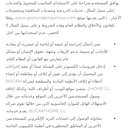
يوافق المستخدم صراحةً على الاستخدام المناسب للمحتوى والخدمات
[على سبيل المثال، خدمات الدردشة ومنتديات المناقشة ومجموعات
الأخبار …] التي يقدمها موقع www.gestiondeinquilinos.com، وفقًا
للقانون والأخلاق والنظام العام وهذه الشروط و على سبيل المثال لا
الحصر، عدم استخدامها من أجل:
نشر أعمال إجرامية أو عنيفة أو إباحية أو عنصرية أو معادية
للأجانب أو مسيئة تدعم الإرهاب وتنتهك حقوق الإنسان أو بشكل
عام تتعارض مع القانون أو النظام العام.
إدخال فيروسات الكمبيوتر على الشبكة عمدًا أو تنفيذ إجراءات
من المحتمل أن تؤدي إلى تغيير أو إتلاف أو مقاطعة أو إنشاء
أخطاء أو إتلاف الأنظمة المادية والمنطقية لشركة BOCAM
HOME S.L.]، منشئ موقع الويب، أو أطراف ثالثة؛ وكذلك إعاقة
وصول المستخدمين الآخرين إلى الموقع وخدماته من خلال
الاستهلاك الهائل للموارد الحاسوبية التي من خلالها تقوم شركة
BOCAM HOME S.L. يقدم خدماته.
محاولة الوصول إلى حسابات البريد الإلكتروني للمستخدمين
الآخرين أو المناطق المحظورة في أنظمة الكمبيوتر الخاصة