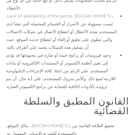
أن يتم تحديث المحتويات بشكل دائم، أو أنها خالية من أي نوع من
الأخطاء.
Lack of availability of the portal. BOCAM HOME S.L.
ليست مسؤولة عن الأضرار أو الخسائر المحتملة التي تنشأ لدى
المستخدم نتيجة الأعطال أو انقطاع الاتصال في شبكات الاتصالات
والتي تنطوي على تعليق أو إلغاء أو انقطاع خدمة الموقع، حيث
أن تشغيل هذه الشبكات يعتمد على أطراف ثالثة.
وجود فيروسات أو برامج خبيثة أو ضارة في محتوياتها قد تؤدي
إلى تغيير أنظمة الكمبيوتر أو المستندات الإلكترونية أو بيانات
المستخدم، على الرغم من اتخاذ كافة الإجراءات التكنولوجية
اللازمة لمنع ذلك. والأمر متروك للمستخدم، على أية حال، أن يتم
تزويده بالأدوات الكافية للحماية من برامج الكمبيوتر الضارة.
القانون المطبق والسلطة
القضائية
تخضع العلاقة القائمة بين BOCAM HOME S.L.، مالك الموقع،
والمستخدم للتشريع الإسباني المعمول به.