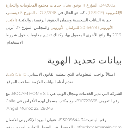
34/2002، المؤرخ 11 يونيو، بشأن خدمات مجتمع المعلومات والتجارة
الإلكترونية (LSSICE)
، كما هو الحال في
LO 3/2018، المؤرخ 5 ديسمبر
،
حماية البيانات الشخصية وضمان الحقوق الرقمية، واللائحة
(الاتحاد
الأوروبي) 2016/679 للبرلمان الأوروبي
والمجلس المؤرخ 27 أبريل
2016 واللوائح الأخرى المعمول بها، وكذلك تقديم معلومات حول شروط
الاستخدام.
بيانات تحديد الهوية
امتثالاً لواجب المعلومات الذي ينظمه القانون الاسباني.
10 LSSICE
،
نقدم أدناه البيانات اللازمة لصاحب الموقع:
الشركة التي تدير الخدمات ومجال الويب هي BOCAM HOME S.L. مع
رقم التعريف B10722668، مع مكتب مسجل لهذه الأغراض في Calle
Angel Muñoz 22, 28043.
رقم الهاتف+34 613009644، عنوان البريد الإلكتروني للاتصال
info@bocamspain.com، المسجل في السجل التجاري لمدريد برقم