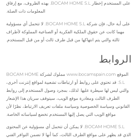
على المستخدم إخطار BOCAM HOME S.L. بهذه الظروف، مع إرفاق
المعلومات ذات الصلة.
على أية حال، فإن شركة BOCAM HOME S.L. لا تتحمل أي مسؤولية
مهما كانت عن حقوق الملكية الفكرية أو الصناعية المملوكة لأطراف
ثالثة والتي يتم انتهاكها من قبل طرف ثالث أو من قبل المستخدم.
الروابط
الموقع www.bocamspain.com مملوك لشركة BOCAM HOME
S.L. قد تحتوي على روابط أو ارتباطات تشعبية لمواقع إنترنت أخرى،
والتي ليس لها سيطرة عليها. لذلك، بمجرد وصول المستخدم إلى روابط
الطرف الثالث ومغادرة موقع الويب، سيتوقف سريان هذا الإشعار
القانوني وسياسة الخصوصية وسياسة ملفات تعريف الارتباط، نظرًا لأن
مواقع الويب التي يصل إليها المستخدم تخضع لسياساته الخاصة.
BOCAM HOME S.L. لا يمكن أن تتحمل أي مسؤولية عن المحتوى
الذي قد يظهر على مواقع الطرف الثالث، كما أنها لا تضمن التوافر الفني