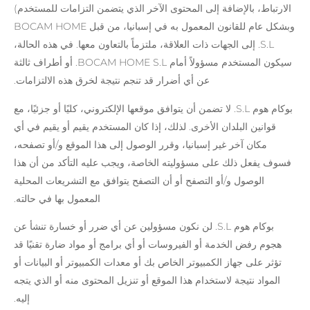
الارتباط، بالإضافة إلى المحتوى الآخر الذي يتضمن التزامات للمستخدم)
وبشكل عام للقانون المعمول به في إسبانيا، من قبل BOCAM HOME
S.L. إلى الجهات ذات العلاقة، ملتزماً بالتعاون معها. في هذه الحالة،
سيكون المستخدم مسؤولاً أمام BOCAM HOME S.L. أو أطراف ثالثة
عن أي أضرار قد تنجم نتيجة لخرق هذه الالتزامات.
بوكام هوم S.L. لا تضمن أن يتوافق موقعها الإلكتروني، كليًا أو جزئيًا، مع
قوانين البلدان الأخرى. لذلك، إذا كان المستخدم يقيم أو يقيم في أي
مكان آخر غير إسبانيا، وقرر الوصول إلى هذا الموقع و/أو تصفحه،
فسوف يفعل ذلك على مسؤوليته الخاصة، ويجب عليه التأكد من أن هذا
الوصول و/أو التصفح أو أن التصفح يتوافق مع التشريعات المحلية
المعمول بها في حالته.
بوكام هوم S.L. لن نكون مسؤولين عن أي ضرر أو خسارة تنشأ عن
هجوم رفض الخدمة أو الفيروسات أو أي برامج أو مواد ضارة تقنيًا قد
تؤثر على جهاز الكمبيوتر الخاص بك أو معدات الكمبيوتر أو البيانات أو
المواد نتيجة لاستخدام هذا الموقع أو تنزيل المحتوى منه أو الذي يتجه
إليه.