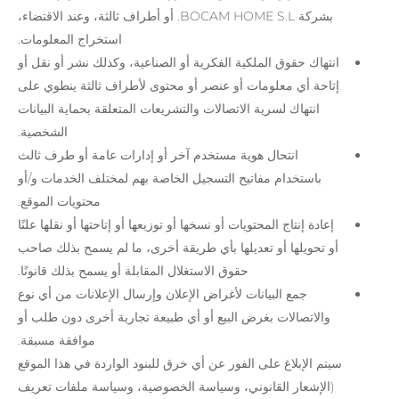
بشركة BOCAM HOME S.L. أو أطراف ثالثة، وعند الاقتضاء،
استخراج المعلومات.
انتهاك حقوق الملكية الفكرية أو الصناعية، وكذلك نشر أو نقل أو
إتاحة أي معلومات أو عنصر أو محتوى لأطراف ثالثة ينطوي على
انتهاك لسرية الاتصالات والتشريعات المتعلقة بحماية البيانات
الشخصية.
انتحال هوية مستخدم آخر أو إدارات عامة أو طرف ثالث
باستخدام مفاتيح التسجيل الخاصة بهم لمختلف الخدمات و/أو
محتويات الموقع.
إعادة إنتاج المحتويات أو نسخها أو توزيعها أو إتاحتها أو نقلها علنًا
أو تحويلها أو تعديلها بأي طريقة أخرى، ما لم يسمح بذلك صاحب
حقوق الاستغلال المقابلة أو يسمح بذلك قانونًا.
جمع البيانات لأغراض الإعلان وإرسال الإعلانات من أي نوع
والاتصالات بغرض البيع أو أي طبيعة تجارية أخرى دون طلب أو
موافقة مسبقة.
سيتم الإبلاغ على الفور عن أي خرق للبنود الواردة في هذا الموقع
(الإشعار القانوني، وسياسة الخصوصية، وسياسة ملفات تعريف