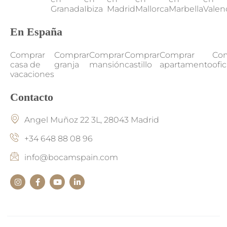
Granada
Ibiza
Madrid
Mallorca
Marbella
Valen
En España
Comprar
Comprar
Comprar
Comprar
Comprar
Co
casa de
granja
mansión
castillo
apartamento
ofi
vacaciones
Contacto
Angel Muñoz 22 3L, 28043 Madrid
+34 648 88 08 96
info@bocamspain.com