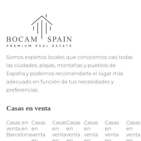
Somos expertos locales que conocemos casi todas
las ciudades, playas, montañas y pueblos de
España y podemos recomendarte el lugar más
adecuado en función de tus necesidades y
preferencias.
Casas en venta
Casas en
Casas
Casas
Casas
Casas
Casas
Casas
venta en
en
en
en
en
en
en
Barcelona
venta
venta
venta
venta
venta
venta
en
en
en
en
en
en