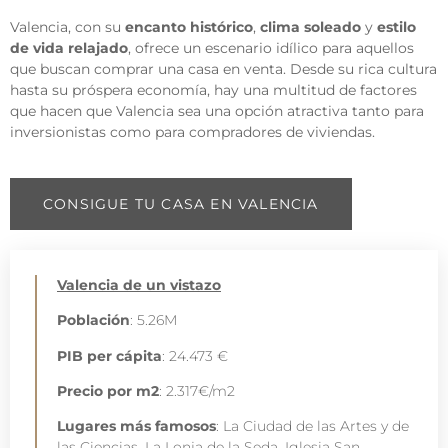
Valencia, con su
encanto histórico
,
clima soleado
y
estilo
de vida relajado
, ofrece un escenario idílico para aquellos
que buscan comprar una casa en venta. Desde su rica cultura
hasta su próspera economía, hay una multitud de factores
que hacen que Valencia sea una opción atractiva tanto para
inversionistas como para compradores de viviendas.
CONSIGUE TU CASA EN VALENCIA
Valencia de un vistazo
Población
: 5.26M
PIB per cápita
: 24.473 €
Precio por m2
: 2.317€/m2
Lugares más famosos
: La Ciudad de las Artes y de
las Ciencias, La Lonja de la Seda, Iglesia San