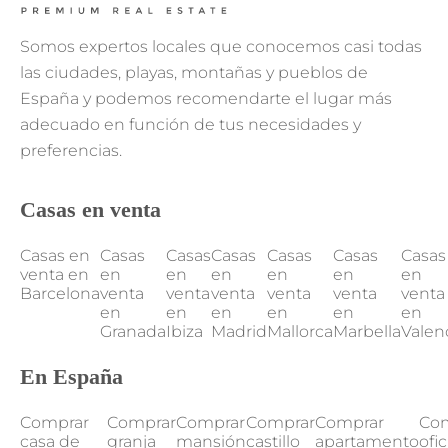
Somos expertos locales que conocemos casi todas
las ciudades, playas, montañas y pueblos de
España y podemos recomendarte el lugar más
adecuado en función de tus necesidades y
preferencias.
Casas en venta
Casas en
Casas
Casas
Casas
Casas
Casas
Casas
venta en
en
en
en
en
en
en
Barcelona
venta
venta
venta
venta
venta
venta
en
en
en
en
en
en
Granada
Ibiza
Madrid
Mallorca
Marbella
Valen
En España
Comprar
Comprar
Comprar
Comprar
Comprar
Co
casa de
granja
mansión
castillo
apartamento
ofi