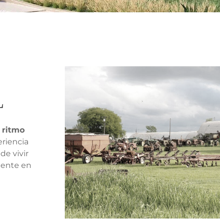
L
e ritmo
eriencia
de vivir
mente en