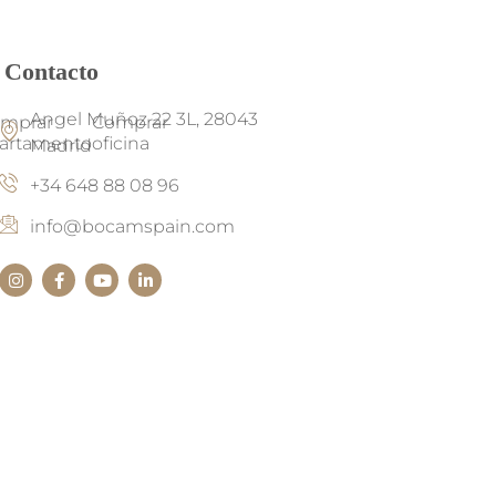
Contacto
Angel Muñoz 22 3L, 28043
mprar
Comprar
artamento
oficina
Madrid
+34 648 88 08 96
info@bocamspain.com