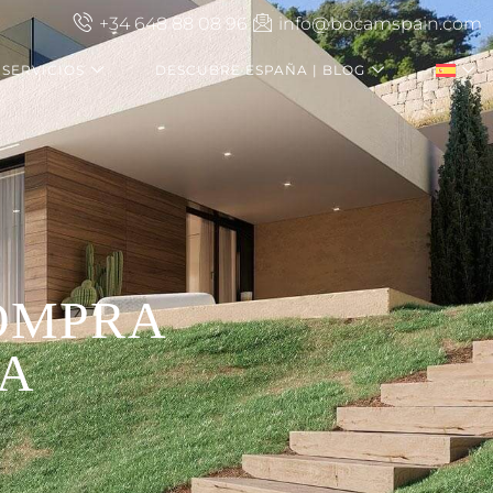
+34 648 88 08 96
info@bocamspain.com
SERVICIOS
DESCUBRE ESPAÑA | BLOG
COMPRA
ÑA