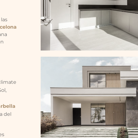
las
celona
ana
ón
climate
ol,
rbella
a del
es