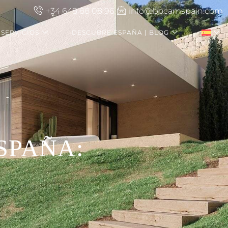
+34 648 88 08 96
info@bocamspain.com
SERVICIOS
DESCUBRE ESPAÑA | BLOG
SPAÑA: