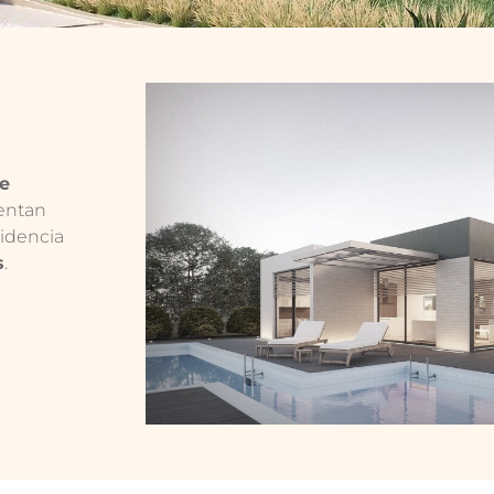
te
sentan
sidencia
s
.