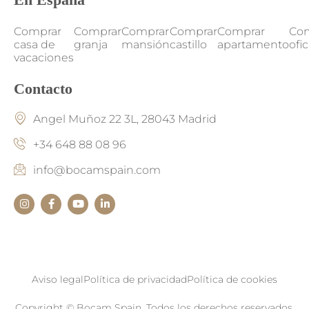
Comprar
Comprar
Comprar
Comprar
Comprar
Co
casa de
granja
mansión
castillo
apartamento
ofi
vacaciones
Contacto
Angel Muñoz 22 3L, 28043 Madrid
+34 648 88 08 96
info@bocamspain.com
Aviso legal
Política de privacidad
Política de cookies
Copyright © Bocam Spain. Todos los derechos reservados.