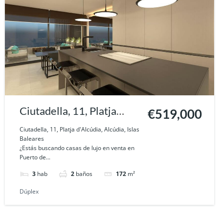
Ciutadella, 11, Platja
€519,000
d'Alcúdia, Alcúdia, Islas
Ciutadella, 11, Platja d'Alcúdia, Alcúdia, Islas
Baleares
Baleares
¿Estás buscando casas de lujo en venta en
Puerto de...
3
hab
2
baños
172
m²
Dúplex