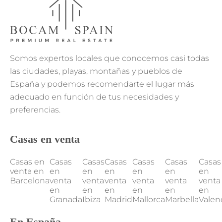
Somos expertos locales que conocemos casi todas
las ciudades, playas, montañas y pueblos de
España y podemos recomendarte el lugar más
adecuado en función de tus necesidades y
preferencias.
Casas en venta
Casas en
Casas
Casas
Casas
Casas
Casas
Casas
venta en
en
en
en
en
en
en
Barcelona
venta
venta
venta
venta
venta
venta
en
en
en
en
en
en
Granada
Ibiza
Madrid
Mallorca
Marbella
Valen
En España