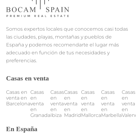
Somos expertos locales que conocemos casi todas
las ciudades, playas, montañas y pueblos de
España y podemos recomendarte el lugar más
adecuado en función de tus necesidades y
preferencias.
Casas en venta
Casas en
Casas
Casas
Casas
Casas
Casas
Casas
venta en
en
en
en
en
en
en
Barcelona
venta
venta
venta
venta
venta
venta
en
en
en
en
en
en
Granada
Ibiza
Madrid
Mallorca
Marbella
Valen
En España