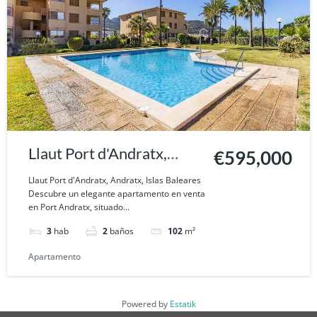
Llaut Port d'Andratx,
€595,000
Andratx, Islas Baleares
Llaut Port d'Andratx, Andratx, Islas Baleares
Descubre un elegante apartamento en venta
en Port Andratx, situado...
3
hab
2
baños
102
m²
Apartamento
Powered by
Estatik