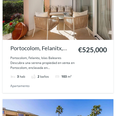
Portocolom, Felanitx,
€525,000
Islas Baleares
Portocolom, Felanitx, Islas Baleares
Descubra una serena propiedad en venta en
Portocolom, enclavada en...
3
hab
2
baños
103
m²
Apartamento