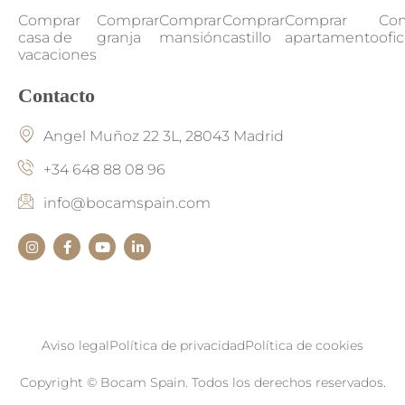
Comprar
Comprar
Comprar
Comprar
Comprar
Co
casa de
granja
mansión
castillo
apartamento
ofi
vacaciones
Contacto
Angel Muñoz 22 3L, 28043 Madrid
+34 648 88 08 96
info@bocamspain.com
Aviso legal
Política de privacidad
Política de cookies
Copyright © Bocam Spain. Todos los derechos reservados.