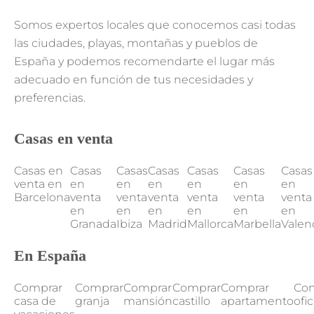
Somos expertos locales que conocemos casi todas
las ciudades, playas, montañas y pueblos de
España y podemos recomendarte el lugar más
adecuado en función de tus necesidades y
preferencias.
Casas en venta
Casas en
Casas
Casas
Casas
Casas
Casas
Casas
venta en
en
en
en
en
en
en
Barcelona
venta
venta
venta
venta
venta
venta
en
en
en
en
en
en
Granada
Ibiza
Madrid
Mallorca
Marbella
Valen
En España
Comprar
Comprar
Comprar
Comprar
Comprar
Co
casa de
granja
mansión
castillo
apartamento
ofi