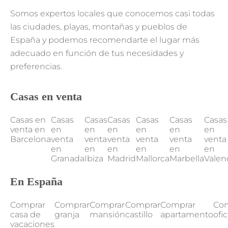
Somos expertos locales que conocemos casi todas
las ciudades, playas, montañas y pueblos de
España y podemos recomendarte el lugar más
adecuado en función de tus necesidades y
preferencias.
Casas en venta
Casas en
Casas
Casas
Casas
Casas
Casas
Casas
venta en
en
en
en
en
en
en
Barcelona
venta
venta
venta
venta
venta
venta
en
en
en
en
en
en
Granada
Ibiza
Madrid
Mallorca
Marbella
Valen
En España
Comprar
Comprar
Comprar
Comprar
Comprar
Co
casa de
granja
mansión
castillo
apartamento
ofi
vacaciones